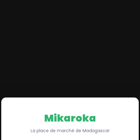
Mika
roka
La place de marché de Madagascar