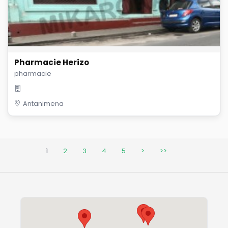
Pharmacie Herizo
pharmacie
Antanimena
1
2
3
4
5
>
>>