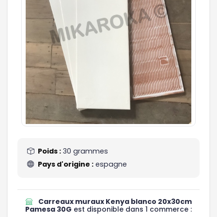
Poids :
30 grammes
Pays d'origine :
espagne
Carreaux muraux Kenya blanco 20x30cm
Pamesa 30G
est disponible dans 1 commerce :