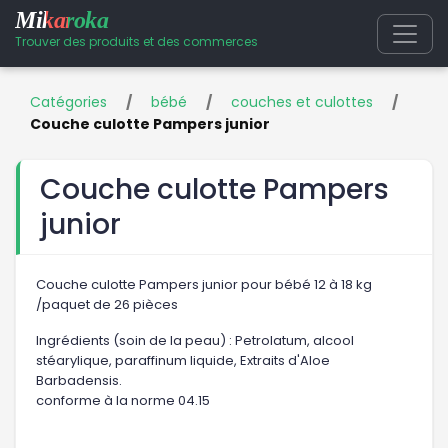
Mikaroka
Trouver des produits et des commerces
Catégories
/
bébé
/
couches et culottes
/
Couche culotte Pampers junior
Couche culotte Pampers
junior
Couche culotte Pampers junior pour bébé 12 à 18 kg
/paquet de 26 pièces
Ingrédients (soin de la peau) : Petrolatum, alcool
stéarylique, paraffinum liquide, Extraits d'Aloe
Barbadensis.
conforme à la norme 04.15