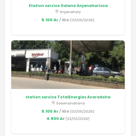
Station service Galana Anjanaharisoa
Anjanahary
5.100 Ar
/ litre
(03/05/2026)
station service TotalEnergies Avaradoha
Soavinandriana
5.100 Ar
/ litre
(03/05/2026)
4.900 Ar
(22/03/2026)