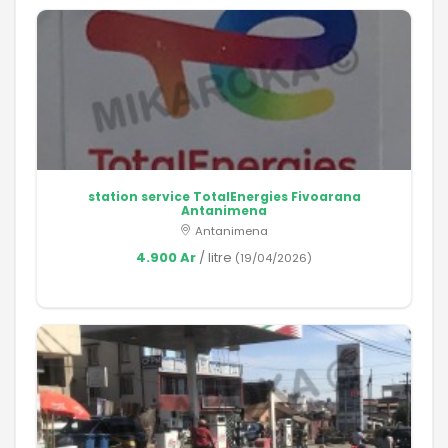
station service TotalEnergies Fivoarana
Antanimena
Antanimena
4.900 Ar
/ litre
(19/04/2026)