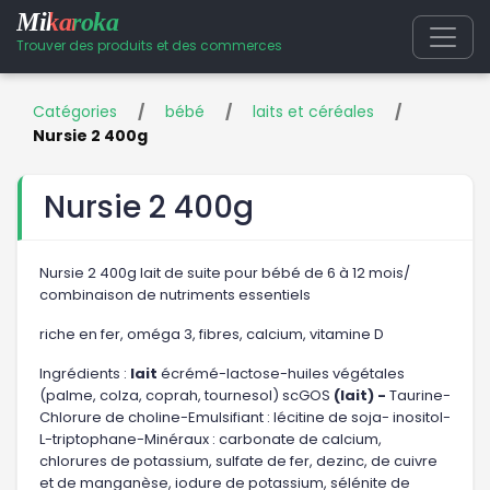
Mikaroka
Trouver des produits et des commerces
Catégories
/
bébé
/
laits et céréales
/
Nursie 2 400g
Nursie 2 400g
Nursie 2 400g lait de suite pour bébé de 6 à 12 mois/
combinaison de nutriments essentiels
riche en fer, oméga 3, fibres, calcium, vitamine D
Ingrédients :
lait
écrémé-lactose-huiles végétales
(palme, colza, coprah, tournesol) scGOS
(lait) -
Taurine-
Chlorure de choline-Emulsifiant : lécitine de soja- inositol-
L-triptophane-Minéraux : carbonate de calcium,
chlorures de potassium, sulfate de fer, dezinc, de cuivre
et de manganèse, iodure de potassium, sélénite de