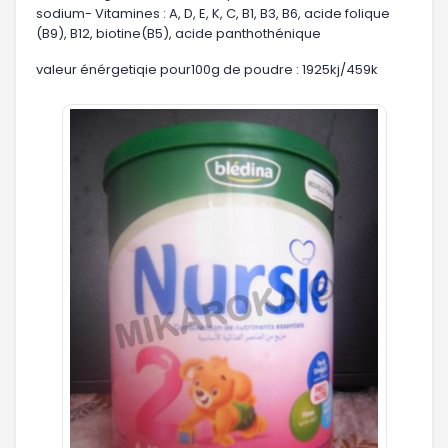
sodium- Vitamines : A, D, E, K, C, B1, B3, B6, acide folique
(B9), B12, biotine(B5), acide panthothénique
valeur énérgetiqie pour100g de poudre : 1925kj/459k