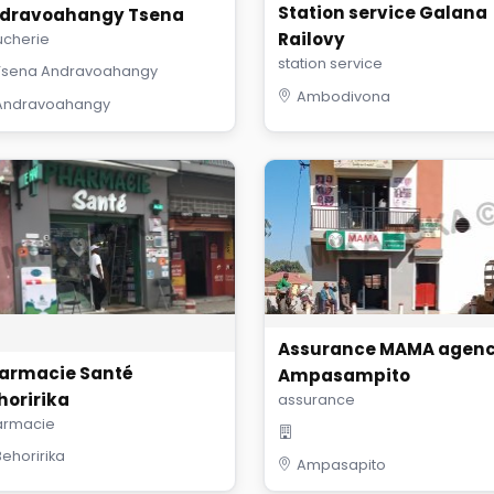
Station service Galana
dravoahangy Tsena
Railovy
cherie
station service
Tsena Andravoahangy
Ambodivona
Andravoahangy
Assurance MAMA agen
armacie Santé
Ampasampito
horirika
assurance
armacie
Behoririka
Ampasapito