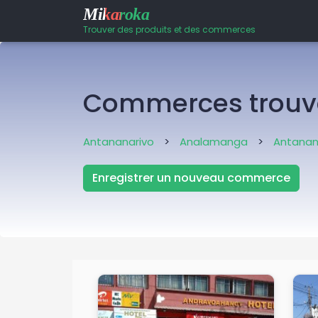
Mikaroka
Trouver des produits et des commerces
Commerces trouvé
Antananarivo
>
Analamanga
>
Antanana
Enregistrer un nouveau commerce