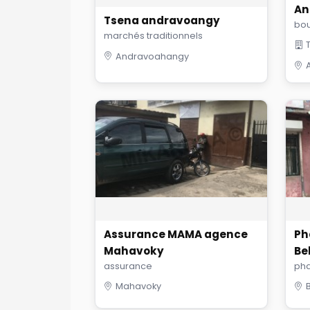
An
Tsena andravoangy
bou
marchés traditionnels
Andravoahangy
Assurance MAMA agence
Ph
Mahavoky
Be
assurance
ph
Mahavoky