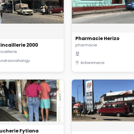
Pharmacie Herizo
incaillerie 2000
pharmacie
ncaillerie
Andravoahangy
Antanimena
ucherie Fytiana