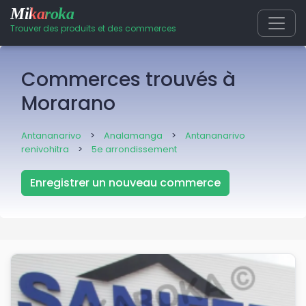
Mikaroka
Trouver des produits et des commerces
Commerces trouvés à
Morarano
Antananarivo
>
Analamanga
>
Antananarivo
renivohitra
>
5e arrondissement
Enregistrer un nouveau commerce