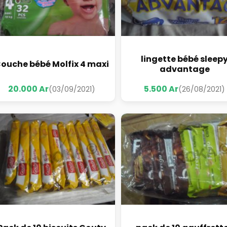
lingette bébé sleep
ouche bébé Molfix 4 maxi
advantage
20.000 Ar
5.500 Ar
(03/09/2021)
(26/08/2021)