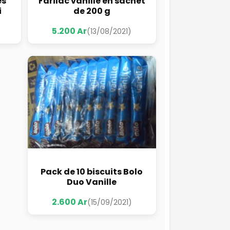
es
Farilac vanille en sachet
i
de 200 g
5.200 Ar
(13/08/2021)
Pack de 10 biscuits Bolo
Duo Vanille
2.600 Ar
(15/09/2021)