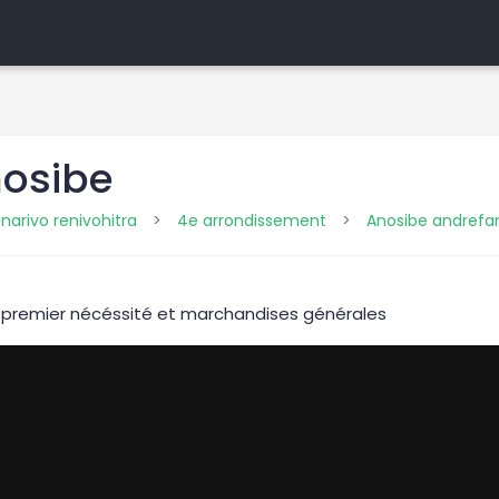
nosibe
narivo renivohitra
>
4e arrondissement
>
Anosibe andrefan
de premier nécéssité et marchandises générales