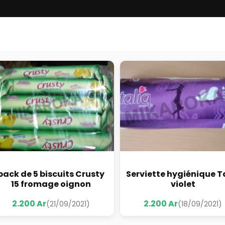
pack de 5 biscuits Crusty
Serviette hygiénique T
15 fromage oignon
violet
2.200 Ar
2.200 Ar
(21/09/2021)
(18/09/2021)