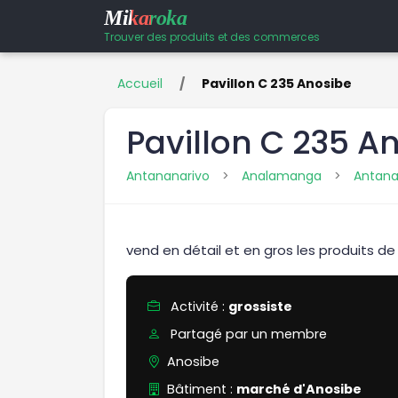
Mikaroka
Trouver des produits et des commerces
Accueil
/
Pavillon C 235 Anosibe
Pavillon C 235 A
Antananarivo
>
Analamanga
>
Antana
vend en détail et en gros les produits 
Activité :
grossiste
Partagé par un membre
Anosibe
Bâtiment :
marché d'Anosibe